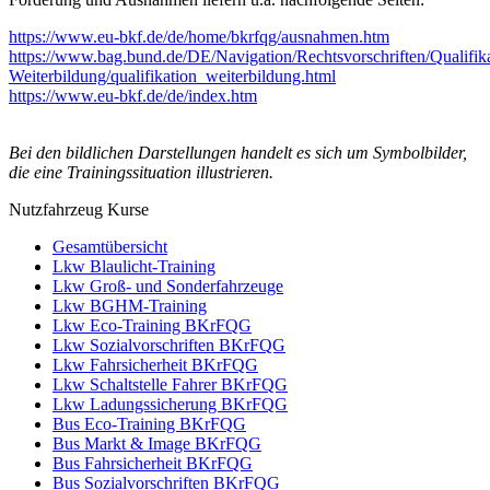
https://www.eu-bkf.de/de/home/bkrfqg/ausnahmen.htm
https://www.bag.bund.de/DE/Navigation/Rechtsvorschriften/Qualifika
Weiterbildung/qualifikation_weiterbildung.html
https://www.eu-bkf.de/de/index.htm
Bei den bildlichen Darstellungen handelt es sich um Symbolbilder,
die eine Trainingssituation illustrieren.
Nutzfahrzeug Kurse
Gesamtübersicht
Lkw Blaulicht-Training
Lkw Groß- und Sonderfahrzeuge
Lkw BGHM-Training
Lkw Eco-Training BKrFQG
Lkw Sozialvorschriften BKrFQG
Lkw Fahrsicherheit BKrFQG
Lkw Schaltstelle Fahrer BKrFQG
Lkw Ladungssicherung BKrFQG
Bus Eco-Training BKrFQG
Bus Markt & Image BKrFQG
Bus Fahrsicherheit BKrFQG
Bus Sozialvorschriften BKrFQG