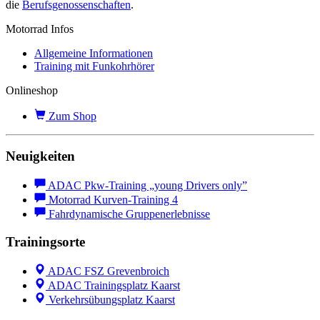
die
Berufsgenossenschaften
.
Motorrad Infos
Allgemeine Informationen
Training mit Funkohrhörer
Onlineshop
Zum Shop
Neuigkeiten
ADAC Pkw-Training „young Drivers only”
Motorrad Kurven-Training 4
Fahrdynamische Gruppenerlebnisse
Trainingsorte
ADAC FSZ Grevenbroich
ADAC Trainingsplatz Kaarst
Verkehrsübungsplatz Kaarst