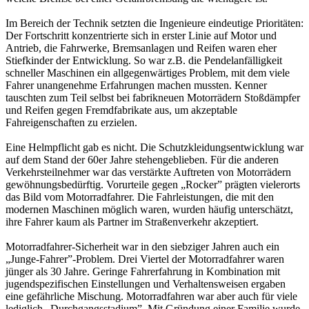
Im Bereich der Technik setzten die Ingenieure eindeutige Prioritäten:
Der Fortschritt konzentrierte sich in erster Linie auf Motor und
Antrieb, die Fahrwerke, Bremsanlagen und Reifen waren eher
Stiefkinder der Entwicklung. So war z.B. die Pendelanfälligkeit
schneller Maschinen ein allgegenwärtiges Problem, mit dem viele
Fahrer unangenehme Erfahrungen machen mussten. Kenner
tauschten zum Teil selbst bei fabrikneuen Motorrädern Stoßdämpfer
und Reifen gegen Fremdfabrikate aus, um akzeptable
Fahreigenschaften zu erzielen.
Eine Helmpflicht gab es nicht. Die Schutzkleidungsentwicklung war
auf dem Stand der 60er Jahre stehengeblieben. Für die anderen
Verkehrsteilnehmer war das verstärkte Auftreten von Motorrädern
gewöhnungsbedürftig. Vorurteile gegen „Rocker” prägten vielerorts
das Bild vom Motorradfahrer. Die Fahrleistungen, die mit den
modernen Maschinen möglich waren, wurden häufig unterschätzt,
ihre Fahrer kaum als Partner im Straßenverkehr akzeptiert.
Motorradfahrer-Sicherheit war in den siebziger Jahren auch ein
„Junge-Fahrer”-Problem. Drei Viertel der Motorradfahrer waren
jünger als 30 Jahre. Geringe Fahrerfahrung in Kombination mit
jugendspezifischen Einstellungen und Verhaltensweisen ergaben
eine gefährliche Mischung. Motorradfahren war aber auch für viele
lediglich „Durchgangsstadium”. Mit Gründung einer Familie wurde