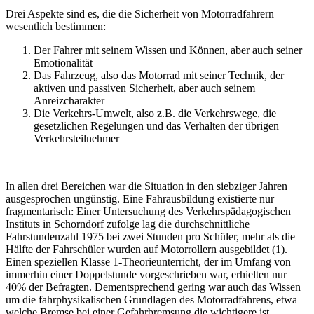
Drei Aspekte sind es, die die Sicherheit von Motorradfahrern
wesentlich bestimmen:
Der Fahrer mit seinem Wissen und Können, aber auch seiner
Emotionalität
Das Fahrzeug, also das Motorrad mit seiner Technik, der
aktiven und passiven Sicherheit, aber auch seinem
Anreizcharakter
Die Verkehrs-Umwelt, also z.B. die Verkehrswege, die
gesetzlichen Regelungen und das Verhalten der übrigen
Verkehrsteilnehmer
In allen drei Bereichen war die Situation in den siebziger Jahren
ausgesprochen ungünstig. Eine Fahrausbildung existierte nur
fragmentarisch: Einer Untersuchung des Verkehrspädagogischen
Instituts in Schorndorf zufolge lag die durchschnittliche
Fahrstundenzahl 1975 bei zwei Stunden pro Schüler, mehr als die
Hälfte der Fahrschüler wurden auf Motorrollern ausgebildet (1).
Einen speziellen Klasse 1-Theorieunterricht, der im Umfang von
immerhin einer Doppelstunde vorgeschrieben war, erhielten nur
40% der Befragten. Dementsprechend gering war auch das Wissen
um die fahrphysikalischen Grundlagen des Motorradfahrens, etwa
welche Bremse bei einer Gefahrbremsung die wichtigere ist.