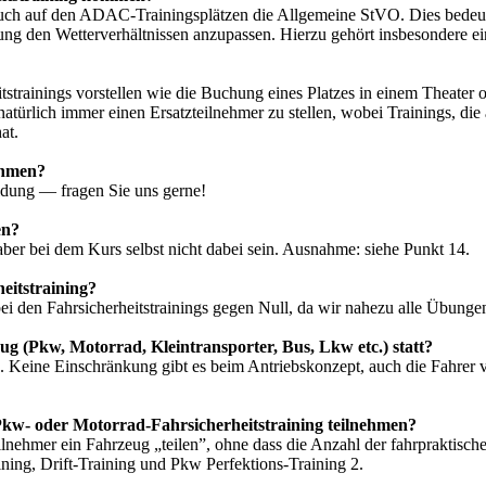
t auch auf den ADAC-Trainingsplätzen die Allgemeine StVO. Dies bedeute
stung den Wetterverhältnissen anzupassen. Hierzu gehört insbesondere e
strainings vorstellen wie die Buchung eines Platzes in einem Theater od
t natürlich immer einen Ersatzteilnehmer zu stellen, wobei Trainings, di
at.
ehmen?
ldung — fragen Sie uns gerne!
en?
ber bei dem Kurs selbst nicht dabei sein. Ausnahme: siehe Punkt 14.
eitstraining?
i den Fahrsicherheitstrainings gegen Null, da wir nahezu alle Übunge
ug (Pkw, Motorrad, Kleintransporter, Bus, Lkw etc.) statt?
nen. Keine Einschränkung gibt es beim Antriebskonzept, auch die Fahre
kw- oder Motorrad-Fahrsicherheitstraining teilnehmen?
ilnehmer ein Fahrzeug „teilen”, ohne dass die Anzahl der fahrpraktis
ining, Drift-Training und Pkw Perfektions-Training 2.