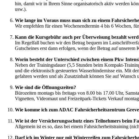
hin, damit wir in Ihrem Sinne organisatorisch aktiv werden kö
usw.).
Wie lange im Voraus muss man sich zu einem Fahrsicherhe
Wir empfehlen für einen Wochenendtermin 4 bis 6 Wochen, für e
Kann die Kursgebühr auch per Überweisung bezahlt wer
Im Regelfall buchen wir den Betrag bequem im Lastschriftverf
Gutscheines erst dann erfolgen, wenn der Betrag auf unserem 
Worin besteht der Unterschied zwischen einem Pkw Inten
Neben der Trainingsdauer (5,5 Stunden beim Kompakt-Training b
und die elektronisch gesteuerten Wasserhindernisse ein. Mit d
gefahren werden und als Zusatzinhalt können Sie auf Wunsch 
Wie sind die Öffnungszeiten?
Bürozeiten montags bis freitags von 8.00 bis 17.00 Uhr, Samst
Vignetten, Videomaut und Freizeitpark-Tickets Verkauf montags 
Wie komme ich zum ADAC Fahrsicherheitszentrum Grev
Wie ist der Versicherungsschutz eines Teilnehmers beim Fa
Allgemein ist es so, dass bei einem Fahrsicherheitstraining (nic
Darf ich im Winter nur mit Winterreifen zum Fahrsicherh