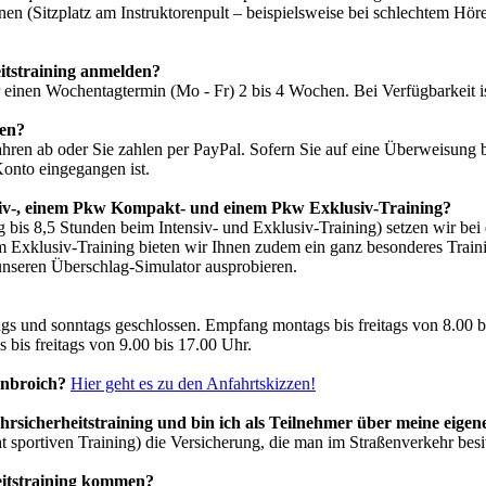
nnen (Sitzplatz am Instruktorenpult – beispielsweise bei schlechtem 
itstraining anmelden?
inen Wochentagtermin (Mo - Fr) 2 bis 4 Wochen. Bei Verfügbarkeit ist
den?
ahren ab oder Sie zahlen per PayPal. Sofern Sie auf eine Überweisung
Konto eingegangen ist.
siv-, einem Pkw Kompakt- und einem Pkw Exklusiv-Training?
is 8,5 Stunden beim Intensiv- und Exklusiv-Training) setzen wir bei 
em Exklusiv-Training bieten wir Ihnen zudem ein ganz besonderes Trai
unseren Überschlag-Simulator ausprobieren.
ags und sonntags geschlossen. Empfang montags bis freitags von 8.00 
bis freitags von 9.00 bis 17.00 Uhr.
enbroich?
Hier geht es zu den Anfahrtskizzen!
hrsicherheitstraining und bin ich als Teilnehmer über meine eigen
ht sportiven Training) die Versicherung, die man im Straßenverkehr besit
eitstraining kommen?