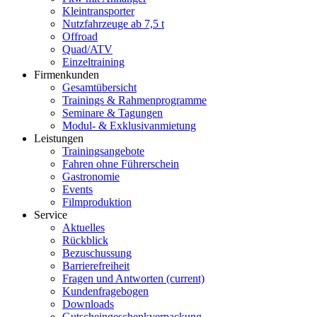
Kleintransporter
Nutzfahrzeuge ab 7,5 t
Offroad
Quad/ATV
Einzeltraining
Firmenkunden
Gesamtübersicht
Trainings & Rahmenprogramme
Seminare & Tagungen
Modul- & Exklusivanmietung
Leistungen
Trainingsangebote
Fahren ohne Führerschein
Gastronomie
Events
Filmproduktion
Service
Aktuelles
Rückblick
Bezuschussung
Barrierefreiheit
Fragen und Antworten
(current)
Kundenfragebogen
Downloads
Gutscheingeschenkverpackung