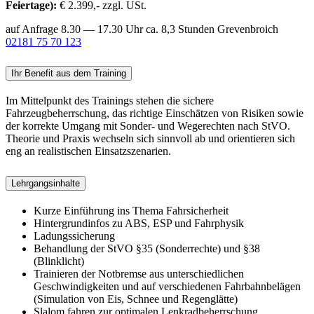
Feiertage):
€ 2.399,- zzgl. USt.
auf Anfrage
8.30 — 17.30 Uhr ca. 8,3 Stunden
Grevenbroich
02181 75 70 123
Ihr Benefit aus dem Training
Im Mittelpunkt des Trainings stehen die sichere
Fahrzeugbeherrschung, das richtige Einschätzen von Risiken sowie
der korrekte Umgang mit Sonder- und Wegerechten nach StVO.
Theorie und Praxis wechseln sich sinnvoll ab und orientieren sich
eng an realistischen Einsatzszenarien.
Lehrgangsinhalte
Kurze Einführung ins Thema Fahrsicherheit
Hintergrundinfos zu ABS, ESP und Fahrphysik
Ladungssicherung
Behandlung der StVO §35 (Sonderrechte) und §38
(Blinklicht)
Trainieren der Notbremse aus unterschiedlichen
Geschwindigkeiten und auf verschiedenen Fahrbahnbelägen
(Simulation von Eis, Schnee und Regenglätte)
Slalom fahren zur optimalen Lenkradbeherrschung